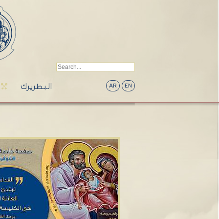
البطريرك
AR
EN