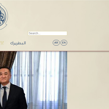
البطريرك
AR
EN