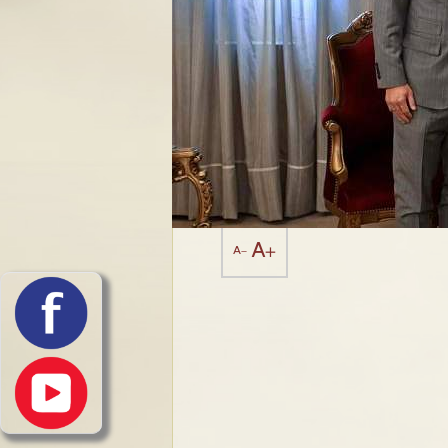
A+
A-