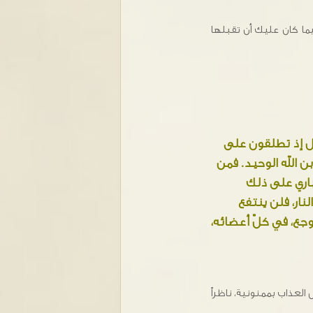
فيما كان عليك أن تقبلها
لال إذ تطلقون على
ن الله الوحيد. فمن
اري على ذلك
نار، فلن ينتفع
جع، في كلّ أعضائه،
العذاب بممنونية، ناظراً