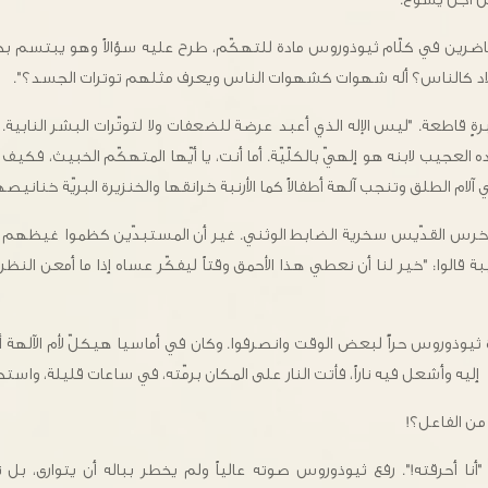
اضرين في كلّام ثيوذوروس مادة للتهكّم، طرح عليه سؤالاً وهو يبتسم بخبا
أولاد كالناس؟ أله شهوات كشهوات الناس ويعرف مثلهم توترات الجسد؟".
رةٍ قاطعة. "ليس الإله الذي أعبد عرضة للضعفات ولا لتوتّرات البشر النابية. ص
ه العجيب لابنه هو إلهيّ بالكلّيّة. أما أنت، يا أيّها المتهكّم الخبيث، فكيف 
لام الطلق وتنجب آلهة أطفالاً كما الأرنبة خرانقها والخنزيرة البريّة خنانيصه
ذع أخرس القدّيس سخرية الضابط الوثني. غير أن المستبدّين كظموا غيظهم 
بة قالوا: "خير لنا أن نعطي هذا الأحمق وقتاً ليفكّر عساه إذا ما أمعن الن
 ثيوذوروس حراًّ لبعض الوقت وانصرفوا. وكان في أماسيا هيكلّ لأم الآلهة 
يه وأشعل فيه ناراً، فأتت النار على المكان برمّته، في ساعات قليلة، واستحال
من الفاعل؟!
"أنا أحرقته!". رفع ثيوذوروس صوته عالياً ولم يخطر بباله أن يتوارى، ب