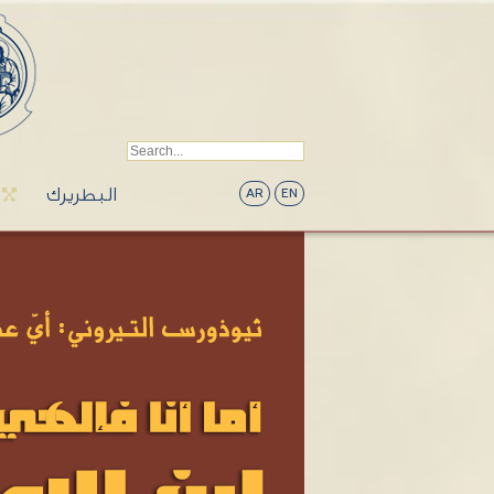
البطريرك
AR
EN