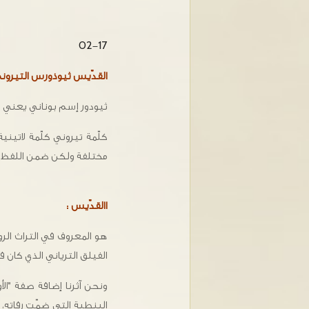
02-17
القدّيس ثيوذورس التيروني الم
ثيودور إسم بوناني يعني هديّة الله أو عطيّ
مختلفة ولكن ضمن اللفظ نفسه. (, Τίρων, Τήρων or Τείρων
االقدّيس :
هو المعروف في التراث الرو
الفيلق الترياني الذي كان فر
ونحن آثرنا إضافة صفة "ال
البنطية التي ضمّت رفاته، أ