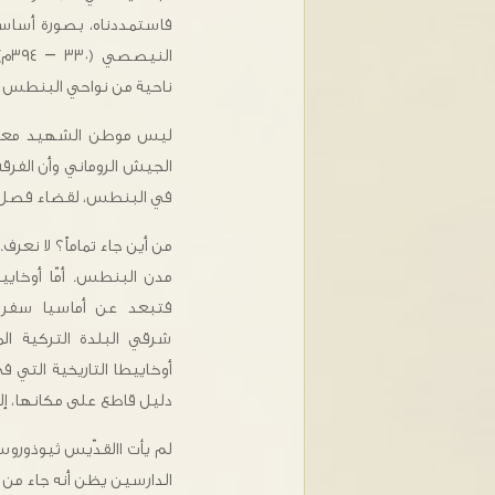
فاستمددناه، بصورة أسا
الن
ناحية من نواحي البنطس لع
ليس موطن الشهيد معروفا
الجيش الروماني وأن الفرقة
في البنطس، لقضاء فصل ا
من أين جاء تماماً؟ لا نعرف.
مدن البنطس. أمّا أوخايي
فتبعد عن أماسيا سفر يو
شرقي البلدة التركية الم
أوخاييطا التاريخية التي
دليل قاطع على مكانها، إلى
لم يأت االقدّيس ثيوذورو
الدارسين يظن أنه جاء من 