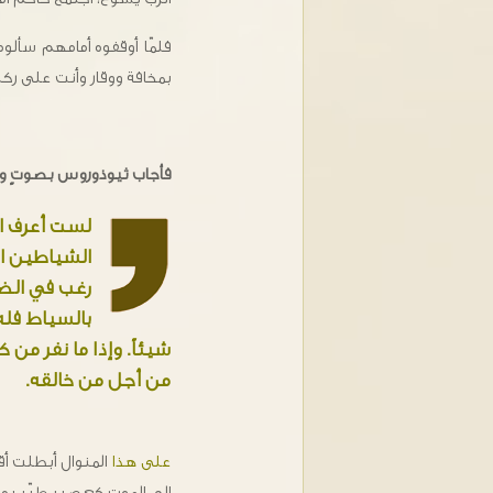
فلمّا أوقفوه أمامهم سألوه
بمخافة ووقار وأنت على ركبت
فأجاب ثيوذوروس بصوتٍ وا
لست أعرف الب
الشياطين اسم
رغب في الضغ
بالسياط فله،
شيئاً. وإذا ما نفر من
من أجل من خالقه.
على هذا
المنوال أبطلت أقو
إلى الموت كعصيرٍ طيّبٍ 