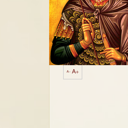
A+
A-