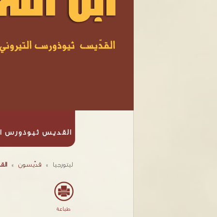
القديس ثيوذورس ا
ليتورجيا
»
قدّيسون
»
الق
طباعة