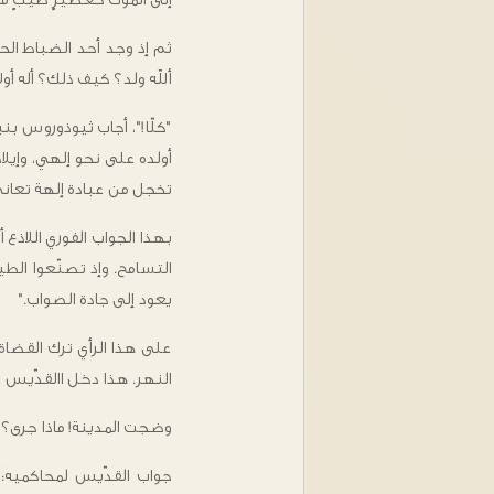
ثم إذ وجد أحد الضباط الح
ألله ولد؟ كيف ذلك؟ أله 
"كلّا!"، أجاب ثيوذوروس بنب
أولده على نحو إلهي، وإيلاد
تخجل من عبادة إلهة تعاني آ
بهذا الجواب الفوري اللا
التسامح. وإذ تصنّعوا الطي
يعود إلى جادة الصواب."
على هذا الرأي ترك القضاة
النهر. هذا دخل االقدّيس إل
وضجت المدينة! ماذا جرى؟ 
جواب القدّيس لمحاكميه: 