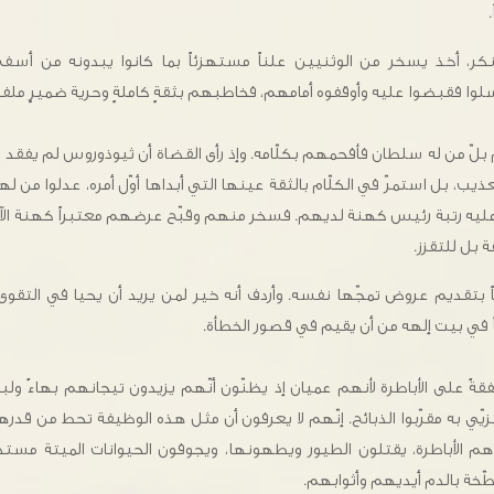
نكر، أخذ يسخر من الوثنيين علناً مستهزئاً بما كانوا يبدونه من أ
لوا فقبضوا عليه وأوقفوه أمامهم، فخاطبهم بثقةٍ كاملةٍ وحرية ضميرٍ ملفت
رم بلّ من له سلطان فأفحمهم بكلّامه. وإذ رأى القضاة أن ثيوذوروس لم يفقد ش
ذيب، بل استمرّ في الكلّام بالثقة عينها التي أبداها أوّل أمره، عدلوا من 
ن عليه رتبة رئيس كهنة لديهم. فسخر منهم وقبّح عرضهم معتبراً كهنة الآ
 بل للتقزز.
 بتقديم عروض تمجّها نفسه. وأردف أنه خير لمن يريد أن يحيا في التقوى 
 في بيت إلهه من أن يقيم في قصور الخطأة.
 على الأباطرة لأنهم عميان إذ يظنّون أنّهم يزيدون تيجانهم بهاءً ولباس
يتزيّي به مقرّبوا الذبائح. إنّهم لا يعرفون أن مثل هذه الوظيفة تحط من قدر
هم الأباطرة، يقتلون الطيور ويطهونها، ويجوفون الحيوانات الميتة مستد
لطّخة بالدم أيديهم وأثوابهم.