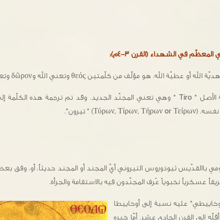
عظّم في الشهداء ‏‏(القرن ٣-٤م)‏:
ة الله. هو مؤلّف من كلّمتين θεός وتعني الله وδῶρον وتعني هدية أو عطيّة.
كلّمة تيروني كلّمة لاتينية الأصل " Tiro " وهي تعني المجنّد الجديد. وقد تم ترجمة هذه ا
Τύρων) " تيرون".
مي باالقدّيس ثيوذوروس التيروني أيّ المجند أو المجند حديثاً، أو، وفق بع
يقاً عسكرياً نخبوياُ عُرف المجنّدون فيه بالاستقامة والجرأة.
أوخاييطي" عليه نسبة إلى أوخاييطا
قلّه إلى القرن الحادي عشر. أمّا خبره