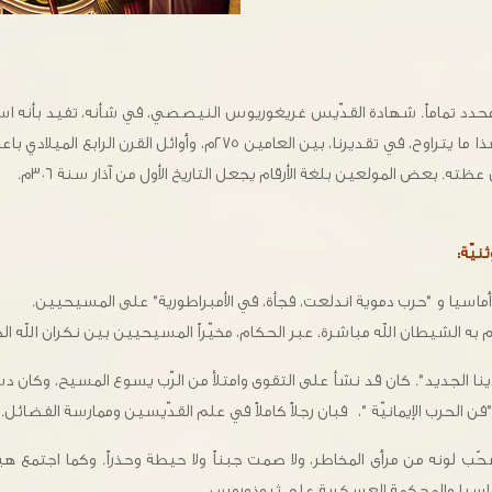
ير محدد تماماً. شهادة القدّيس غريغوريوس النيصصي، في شأنه، تفيد بأنه
المائة عام من زمانه هو. وهذا ما يتراوح، في تقديرنا، بين العامين ٢٧٥م، وأ
ه. بعض المولعين بلغة الأرقام يجعل التاريخ الأول من آذار سنة ٣٠٦م.
نيّة:
ماسيا و "حرب دموية اندلعت، فجأة، في الأمبراطورية" على المسيحيين.
 الشيطان الله مباشرة، عبر الحكام، مخيّراً المسيحيين بين نكران الله ال
نا الجديد". كان قد نشأ على التقوى وامتلأ من الرّب يسوع المسيح، وكان دس
ن الحرب الإيمانيّة "، فبان رجلاً كاملاً في علم القدّيسين وممارسة الفضائل.
ب لونه من مرأى المخاطر، ولا صمت جبناً ولا حيطة وحذراً. وكما اجتم
أماسيا والمحكمة العسكرية على ثيوذوروس.