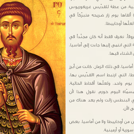
سية، من عظة للقدّيس غريغوريوس
يصصي (٣٣٠ – ٣٩٤م) ألقاها يوم زار ضريحه متبرّكاً في
لّها أوخاييطا.
ً. نعرف فقط أنه كان مجنّداً في
 التي انتمى إليها جاءت إلى أماسيا،
لشتاء فيها.
 أماسيا، في ذلك الزمان، كانت من أبرز
طا، التي ارتبط اسم االقدّيس بها،
م واحد، ولعلّها أفخاط الحالية،
سمّاة اليوم خورم. نقول هذا لأن
 في البنطس زالت ولم يعد هناك من
 الآن.
س من أوخاييطا ولا من أماسيا. بعض
سورية أو أرمينية.