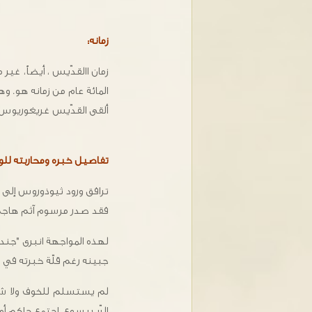
زمانه:
زمان االقدّيس ، أيضاً، غ
ألقى القدّيس غريغوريوس عظت
تفاصيل خبره ومحاربته للوث
ترافق ورود ثيوذوروس إلى أ
فقد صدر مرسوم آثم هاجم به
لهذه المواجهة انبرى "جندي
جبينه رغم قلّة خبرته في "ف
لم يستسلم للخوف ولا شحُ
الرّب يسوع، اجتمع حاكم 