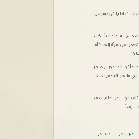
ثة: "ماذا يا ثيوذوروس،
حيح أنّه أولد ابناً لكنه
تجعل من امرأةٍ إلهة؟ أما
ا؟ "
وتكلّفوا الظهور بمظهر
ظر في ما هو فيه من ضلال
أقامه الوثنيون على ضفة
 رماداً.
ل تباهى بعمل يديه كمن