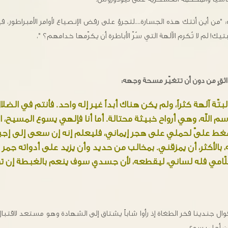
: "من أين أتتك هذه الجسارة....لتجرؤ على رفض الإنصياع لأوامر الأمبراطور، 
يك! لم لا تُكرم الآلهة التي سُرّ الأباطرة أن يكرّمها خدامهم؟ "،
ثقٍ من دون أن تتغيّر مسحة وجهه:
تّة آلهة كثراً، ولم يكن هناك أبداً غير إله واحد. فأنتم في الض
 الله، وهي أرواح خبيثة محتالة. أما أنا فإلهي يسوع المسيح، اب
ط علىّ لحملي على هجر إيماني، فليعلم إنه إن سعى إلى إجب
 بالأكثر، أن يمزقني. بمخالب من حديد وأن يزيد على أدواته جمر ال
 كلّامي فله لساني، ليقطعه، لأن جسدي سوف ينعم بالغبطة إن تو
ال جندينا فخر الطغاة إذ رأوا شاباً يشتاق إلى الشهادة وهو مستعد لاقتبال 
من أجل يسوع.