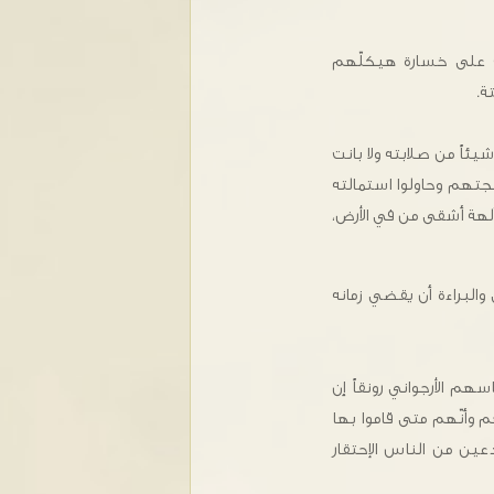
سف على خسارة هيكلّهم
ة.
يئاً من صلابته ولا بانت
لهجتهم وحاولوا استمالته
لهة أشقى من في الأرض،
والبراءة أن يقضي زمانه
هم الأرجواني رونقاً إن
هم وأنّهم متى قاموا بها
عين من الناس الإحتقار