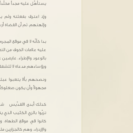
يستأهّل عليه مجداً مخلّداً.
وإذ اعترف بفعلته ولم ي
وإلهتهم. ثم أن القضاة أرس
بدا كأنّه لا في موقع المج
عليه علامات الخوف من التع
بالوعود والإطراء، عارضي
ورؤساءهم مدعاة لا للشفقة
ونصحهم بألا يتعبوا عبثاً
مجهولاً وأن يكون صعلوكاً
كذلك أبدى االقدّيس شفقةً
تزيّوا بالزي الكئيب الذي 
كانوا في موقع الطهاة، و
والإزدراء، وهم كالجزارين م