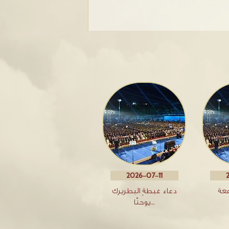
2026-07-11
معة
دعاء غبطةِ البطريرك
يوحنّا…