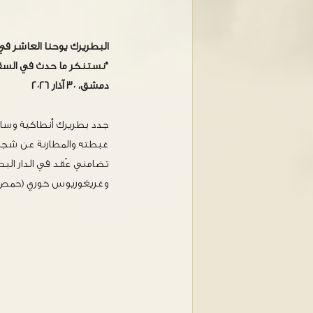
البطريرك يوحنا العاشر في 
"نستنكر ما حدث في السق
دمشق، ٣٠ آذار ٢٠٢٦
جدد بطريرك أنطاكية وسائر
غبطته والمطارنة عن شجب
تضامني عُقد في الدار ال
وغريغوريوس خوري (حمص) 