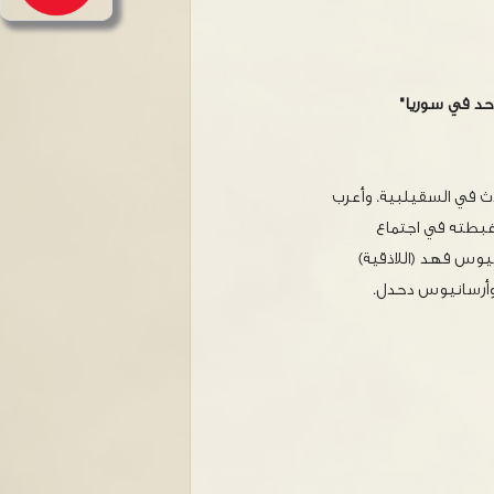
د في سوريا"
دث في السقيلبية. وأعرب
غبطته في اجتماع
وس فهد (اللاذقية)
وأرسانيوس دحدل.