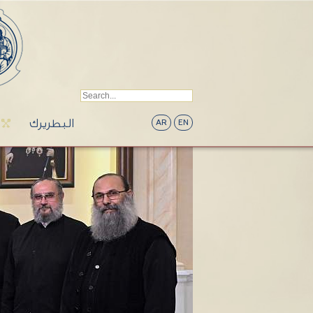
البطريرك
AR
EN