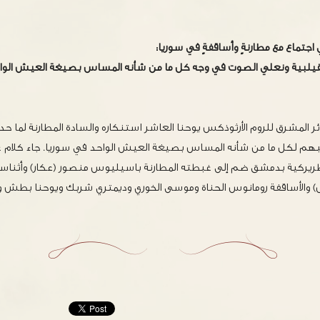
اجتماع مع مطارنةٍ وأساقفةٍ في سوريا:
يلبية ونعلي الصوت في وجه كل ما من شأنه المساس بصيغة العيش الواح
 المشرق للروم الأرثوذكس يوحنا العاشر استنكاره والسادة المطارنة لما ح
هم لكل ما من شأنه المساس بصيغة العيش الواحد في سوريا. جاء كلام 
بطريركية بدمشق ضم إلى غبطته المطارنة باسيليوس منصور (عكار) وأثناسي
والأساقفة رومانوس الحناة وموسى الخوري وديمتري شربك ويوحنا بطش 