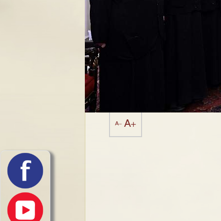
A+
A-